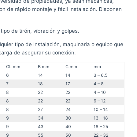
iversidad de propiedades, ya sean mecánicas,
n de rápido montaje y fácil instalación. Disponen
po de tirón, vibración y golpes.
quier tipo de instalación, maquinaria o equipo que
ncarga de asegurar su conexión.
GL mm
B mm
C mm
mm
6
14
14
3 – 6,5
7
18
17
4 – 8
8
22
22
4 – 10
8
22
22
6 – 12
8
27
24
10 – 14
9
34
30
13 – 18
9
43
40
18 – 25
9
55
50
22 – 32