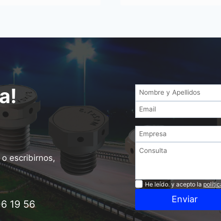
a!
o escribirnos,
Privacidad
He leído. y acepto la
políti
Enviar
6 19 56