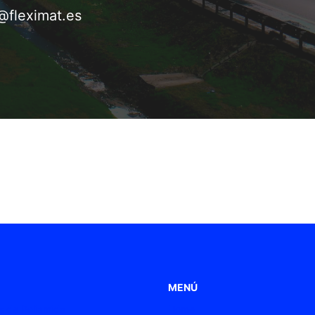
@fleximat.es
MENÚ
 de Poliamida
Home