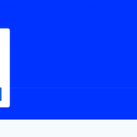
 metálicos
Aplicaciones
s
Productos
 de ventilación
Empresa
s ATEX / Ex
Blog
onexión
Contacto