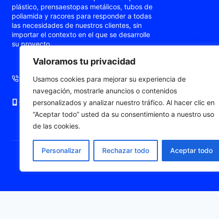
plástico, prensaestopas metálicos, tubos de
Prensaestopas
poliamida y racores para responder a todas
Tubos flexible
las necesidades de nuestros clientes, sin
importar el contexto en el que se desarrolle
Prensaestopas
su proyecto.
Prensaestopa
Valoramos tu privacidad
Punteras de c
+34 93 724 71 70
+34 676 06 19 56
Usamos cookies para mejorar su experiencia de
navegación, mostrarle anuncios o contenidos
+34 676 06 19 56
comercial@fleximat.es
personalizados y analizar nuestro tráfico. Al hacer clic en
“Aceptar todo” usted da su consentimiento a nuestro uso
de las cookies.
Personalizar
Rechazar todo
Aceptar todo
© 2026 Fleximat