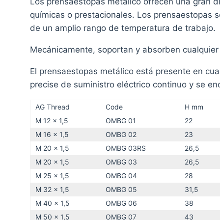
Los prensaestopas metálico ofrecen una gran d
químicas o prestacionales. Los prensaestopas so
de un amplio rango de temperatura de trabajo.
Mecánicamente, soportan y absorben cualquier ti
El prensaestopas metálico está presente en cual
precise de suministro eléctrico continuo y se e
AG Thread
Code
H mm
M 12 x 1,5
OMBG 01
22
M 16 x 1,5
OMBG 02
23
M 20 x 1,5
OMBG 03RS
26,5
M 20 x 1,5
OMBG 03
26,5
M 25 x 1,5
OMBG 04
28
M 32 x 1,5
OMBG 05
31,5
M 40 x 1,5
OMBG 06
38
M 50 x 1,5
OMBG 07
43