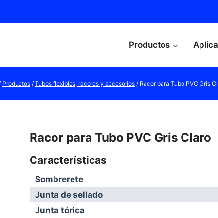
Productos
Aplic
/
Productos
/
Tubos flexibles, racores y accesorios
/
Racor para Tubo PVC Gris Cl
Racor para Tubo PVC Gris Claro
Características
Sombrerete
Junta de sellado
Junta tórica