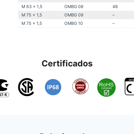
M 63 x 1,5
OMBG 08
48
M 75 x 1,5
OMBG 09
–
M 75 x 1,5
OMBG 10
–
Certificados