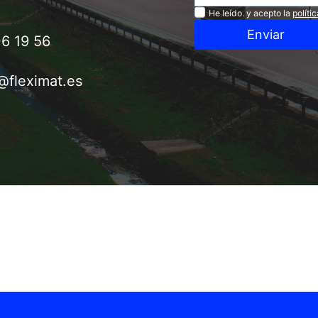
Privacidad
He leído. y acepto la
políti
Enviar
6 19 56
@fleximat.es