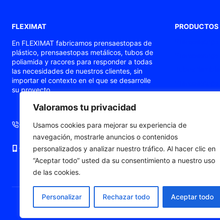
FLEXIMAT
PRODUCTOS
Prensaestopas
En FLEXIMAT fabricamos prensaestopas de
plástico, prensaestopas metálicos, tubos de
Prensaestopas
poliamida y racores para responder a todas
Tubos flexible
las necesidades de nuestros clientes, sin
importar el contexto en el que se desarrolle
Prensaestopas
su proyecto.
Prensaestopa
Valoramos tu privacidad
Punteras de c
+34 93 724 71 70
+34 676 06 19 56
Usamos cookies para mejorar su experiencia de
navegación, mostrarle anuncios o contenidos
+34 676 06 19 56
comercial@fleximat.es
personalizados y analizar nuestro tráfico. Al hacer clic en
“Aceptar todo” usted da su consentimiento a nuestro uso
de las cookies.
Personalizar
Rechazar todo
Aceptar todo
© 2026 Fleximat