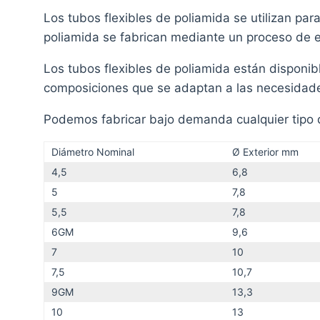
Los tubos flexibles de poliamida se utilizan par
poliamida se fabrican mediante un proceso de e
Los tubos flexibles de poliamida están disponi
composiciones que se adaptan a las necesidad
Podemos fabricar bajo demanda cualquier tipo d
Diámetro Nominal
Ø Exterior mm
4,5
6,8
5
7,8
5,5
7,8
6GM
9,6
7
10
7,5
10,7
9GM
13,3
10
13