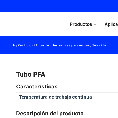
Productos
Aplic
/
Productos
/
Tubos flexibles, racores y accesorios
/
Tubo PFA
Tubo PFA
Características
Temperatura de trabajo continua
Descripción del producto