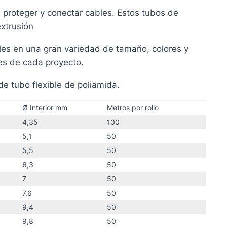
a proteger y conectar cables. Estos tubos de
xtrusión
bles en una gran variedad de tamaño, colores y
es de cada proyecto.
e tubo flexible de poliamida.
Ø Interior mm
Metros por rollo
4,35
100
5,1
50
5,5
50
6,3
50
7
50
7,6
50
9,4
50
9,8
50