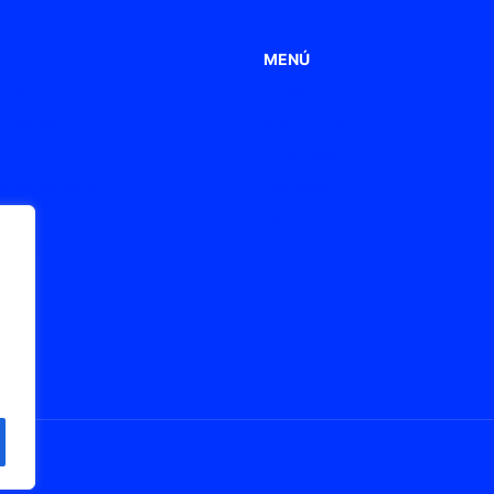
MENÚ
 de Poliamida
Home
 metálicos
Aplicaciones
s
Productos
 de ventilación
Empresa
s ATEX / Ex
Blog
onexión
Contacto