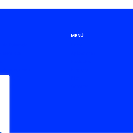
MENÚ
 de Poliamida
Home
 metálicos
Aplicaciones
s
Productos
 de ventilación
Empresa
s ATEX / Ex
Blog
onexión
Contacto