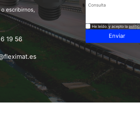
o escribirnos,
Privacidad
He leído. y acepto la
políti
Enviar
6 19 56
@fleximat.es