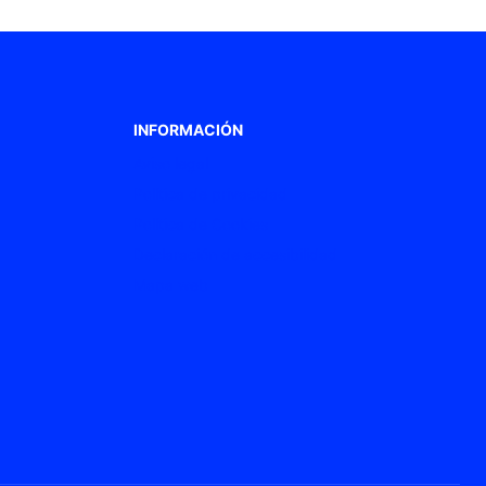
INFORMACIÓN
Aviso legal
Política de privacidad
Política de Cookies
Declaración de accesibilidad
Mapa web