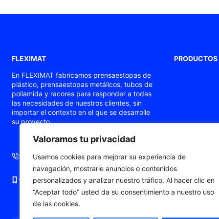
FLEXIMAT
PRODUCTOS
Prensaestopas
En FLEXIMAT fabricamos prensaestopas de
plástico, prensaestopas metálicos, tubos de
Prensaestopas
poliamida y racores para responder a todas
Tubos flexible
las necesidades de nuestros clientes, sin
importar el contexto en el que se desarrolle
Prensaestopas
su proyecto.
Prensaestopa
Valoramos tu privacidad
Punteras de c
+34 93 724 71 70
+34 676 06 19 56
Usamos cookies para mejorar su experiencia de
navegación, mostrarle anuncios o contenidos
+34 676 06 19 56
comercial@fleximat.es
personalizados y analizar nuestro tráfico. Al hacer clic en
“Aceptar todo” usted da su consentimiento a nuestro uso
de las cookies.