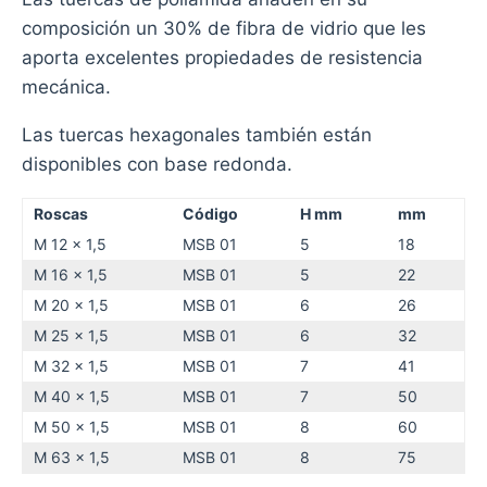
composición un 30% de fibra de vidrio que les
aporta excelentes propiedades de resistencia
mecánica.
Las tuercas hexagonales también están
disponibles con base redonda.
Roscas
Código
H mm
mm
M 12 x 1,5
MSB 01
5
18
M 16 x 1,5
MSB 01
5
22
M 20 x 1,5
MSB 01
6
26
M 25 x 1,5
MSB 01
6
32
M 32 x 1,5
MSB 01
7
41
M 40 x 1,5
MSB 01
7
50
M 50 x 1,5
MSB 01
8
60
M 63 x 1,5
MSB 01
8
75