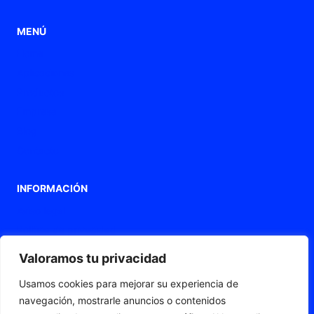
MENÚ
Home
Aplicaciones
Productos
Empresa
Blog
Contacto
INFORMACIÓN
Aviso legal
Política de privacidad
Política de Cookies
Valoramos tu privacidad
Declaración de accesibilidad
Usamos cookies para mejorar su experiencia de
Mapa web
navegación, mostrarle anuncios o contenidos