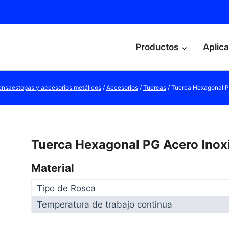
Productos
Aplic
ensaestopas y accesorios metálicos
/
Accesorios
/
Tuercas
/
Tuerca Hexagonal P
Tuerca Hexagonal PG Acero Inox
Material
Tipo de Rosca
Temperatura de trabajo continua