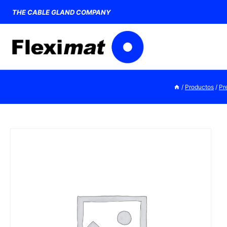
Saltar
THE CABLE GLAND COMPANY
al
contenido
/
Productos
/
Pr