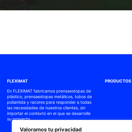
FLEXIMAT
PRODUCTOS
Prensaestopas
En FLEXIMAT fabricamos prensaestopas de
plástico, prensaestopas metálicos, tubos de
Prensaestopas
poliamida y racores para responder a todas
Tubos flexible
las necesidades de nuestros clientes, sin
importar el contexto en el que se desarrolle
Prensaestopas
su proyecto.
Prensaestopa
Valoramos tu privacidad
Punteras de c