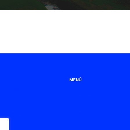
MENÚ
 de Poliamida
Home
 metálicos
Aplicaciones
s
Productos
 de ventilación
Empresa
s ATEX / Ex
Blog
onexión
Contacto