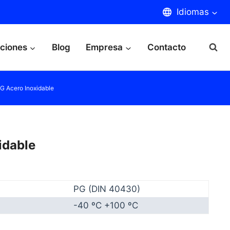
Idiomas
aciones
Blog
Empresa
Contacto
G Acero Inoxidable
idable
PG (DIN 40430)
-40 ºC +100 ºC