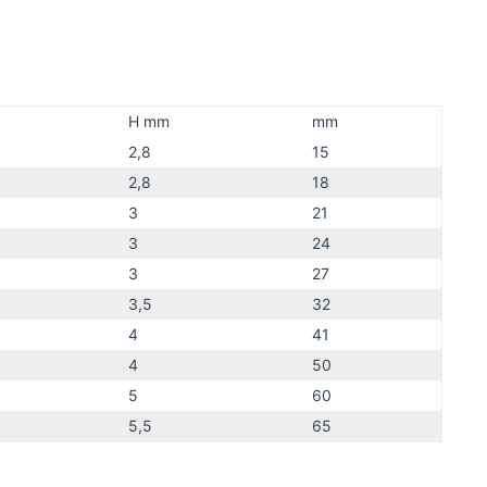
e
H mm
mm
2,8
15
2,8
18
3
21
3
24
3
27
3,5
32
4
41
4
50
5
60
5,5
65