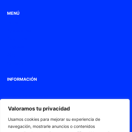
MENÚ
Home
Aplicaciones
Productos
Empresa
Blog
Contacto
INFORMACIÓN
Aviso legal
Política de privacidad
Política de Cookies
Valoramos tu privacidad
Declaración de accesibilidad
Usamos cookies para mejorar su experiencia de
Mapa web
navegación, mostrarle anuncios o contenidos