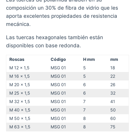
composición un 30% de fibra de vidrio que les
aporta excelentes propiedades de resistencia
mecánica.
Las tuercas hexagonales también están
disponibles con base redonda.
Roscas
Código
H mm
mm
M 12 x 1,5
MSG 01
5
18
M 16 x 1,5
MSG 01
5
22
M 20 x 1,5
MSG 01
6
26
M 25 x 1,5
MSG 01
6
32
M 32 x 1,5
MSG 01
7
41
M 40 x 1,5
MSG 01
7
50
M 50 x 1,5
MSG 01
8
60
M 63 x 1,5
MSG 01
8
75