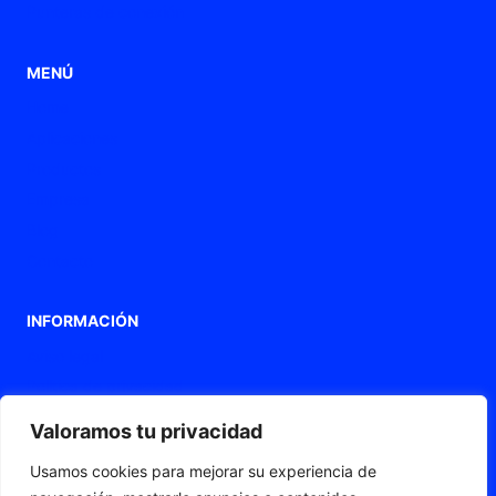
Punteras de conexión
MENÚ
Home
Aplicaciones
Productos
Empresa
Blog
Contacto
INFORMACIÓN
Aviso legal
Política de privacidad
Política de Cookies
Valoramos tu privacidad
Declaración de accesibilidad
Usamos cookies para mejorar su experiencia de
Mapa web