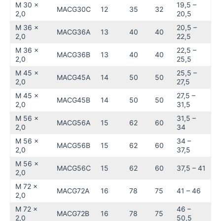
M 30 x
19,5 –
MACG30C
12
35
32
2,0
20,5
M 36 x
20,5 –
MACG36A
13
40
40
2,0
22,5
M 36 x
22,5 –
MACG36B
13
40
40
2,0
25,5
M 45 x
25,5 –
MACG45A
14
50
50
2,0
27,5
M 45 x
27,5 –
MACG45B
14
50
50
2,0
31,5
M 56 x
31,5 –
MACG56A
15
62
60
2,0
34
M 56 x
34 –
MACG56B
15
62
60
2,0
37,5
M 56 x
MACG56C
15
62
60
37,5 – 41
2,0
M 72 x
MACG72A
16
78
75
41 – 46
2,0
M 72 x
46 –
MACG72B
16
78
75
2,0
50,5