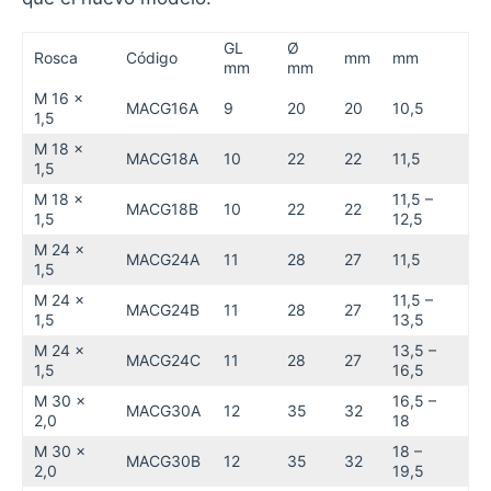
GL
Ø
Rosca
Código
mm
mm
mm
mm
M 16 x
MACG16A
9
20
20
10,5
1,5
M 18 x
MACG18A
10
22
22
11,5
1,5
M 18 x
11,5 –
MACG18B
10
22
22
1,5
12,5
M 24 x
MACG24A
11
28
27
11,5
1,5
M 24 x
11,5 –
MACG24B
11
28
27
1,5
13,5
M 24 x
13,5 –
MACG24C
11
28
27
1,5
16,5
M 30 x
16,5 –
MACG30A
12
35
32
2,0
18
M 30 x
18 –
MACG30B
12
35
32
2,0
19,5