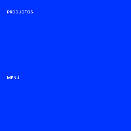
PRODUCTOS
Prensaestopas de Poliamida
Prensaestopas metálicos
Tubos flexibles
Prensaestopas de ventilación
Prensaestopas ATEX / Ex
Punteras de conexión
MENÚ
Home
Aplicaciones
Productos
Empresa
Blog
Contacto