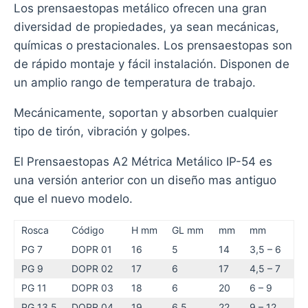
Los prensaestopas metálico ofrecen una gran
diversidad de propiedades, ya sean mecánicas,
químicas o prestacionales. Los prensaestopas son
de rápido montaje y fácil instalación. Disponen de
un amplio rango de temperatura de trabajo.
Mecánicamente, soportan y absorben cualquier
tipo de tirón, vibración y golpes.
El Prensaestopas A2 Métrica Metálico IP-54 es
una versión anterior con un diseño mas antiguo
que el nuevo modelo.
Rosca
Código
H mm
GL mm
mm
mm
PG 7
DOPR 01
16
5
14
3,5 – 6
PG 9
DOPR 02
17
6
17
4,5 – 7
PG 11
DOPR 03
18
6
20
6 – 9
PG 13,5
DOPR 04
19
6,5
22
9 – 12