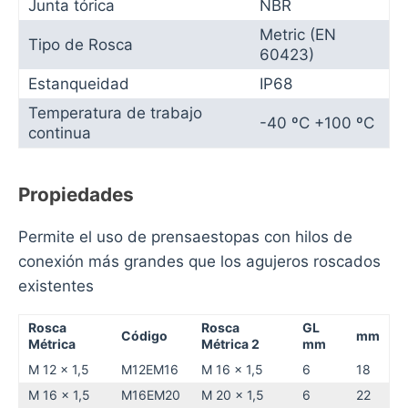
Junta tórica
NBR
Metric (EN
Tipo de Rosca
60423)
Estanqueidad
IP68
Temperatura de trabajo
-40 ºC +100 ºC
continua
Propiedades
Permite el uso de prensaestopas con hilos de
conexión más grandes que los agujeros roscados
existentes
Rosca
Rosca
GL
Código
mm
Métrica
Métrica 2
mm
M 12 x 1,5
M12EM16
M 16 x 1,5
6
18
M 16 x 1,5
M16EM20
M 20 x 1,5
6
22