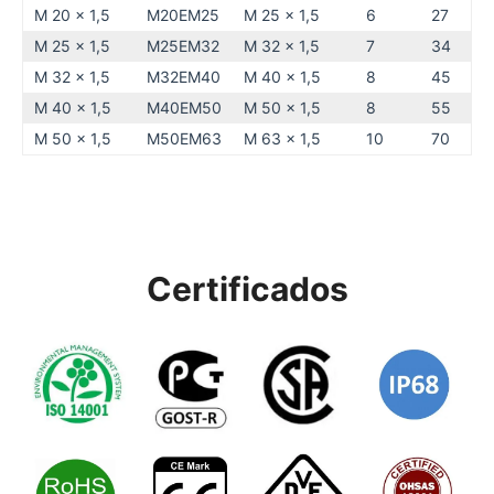
M 20 x 1,5
M20EM25
M 25 x 1,5
6
27
M 25 x 1,5
M25EM32
M 32 x 1,5
7
34
M 32 x 1,5
M32EM40
M 40 x 1,5
8
45
M 40 x 1,5
M40EM50
M 50 x 1,5
8
55
M 50 x 1,5
M50EM63
M 63 x 1,5
10
70
Certificados