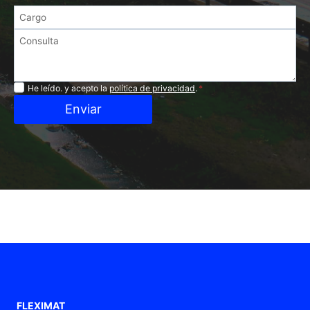
Privacidad
He leído. y acepto la
política de privacidad
.
*
Enviar
FLEXIMAT