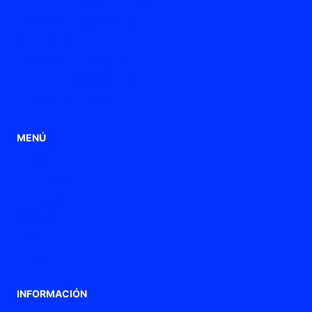
Prensaestopas de Poliamida
Prensaestopas metálicos
Tubos flexibles
Prensaestopas de ventilación
Prensaestopas ATEX / Ex
Punteras de conexión
MENÚ
Home
Aplicaciones
Productos
Empresa
Blog
Contacto
INFORMACIÓN