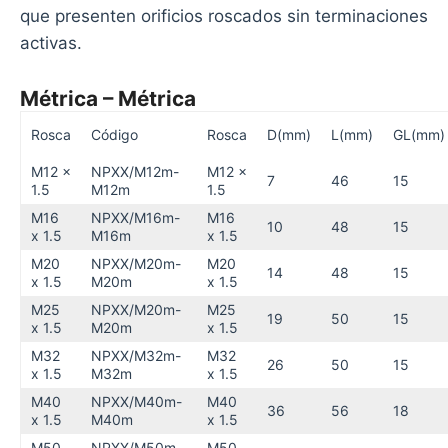
que presenten orificios roscados sin terminaciones
activas.
Métrica – Métrica
Rosca
Código
Rosca
D(mm)
L(mm)
GL(mm)
M12 x
NPXX/M12m-
M12 x
7
46
15
1.5
M12m
1.5
M16
NPXX/M16m-
M16
10
48
15
x 1.5
M16m
x 1.5
M20
NPXX/M20m-
M20
14
48
15
x 1.5
M20m
x 1.5
M25
NPXX/M20m-
M25
19
50
15
x 1.5
M20m
x 1.5
M32
NPXX/M32m-
M32
26
50
15
x 1.5
M32m
x 1.5
M40
NPXX/M40m-
M40
36
56
18
x 1.5
M40m
x 1.5
M50
NPXX/M50m-
M50