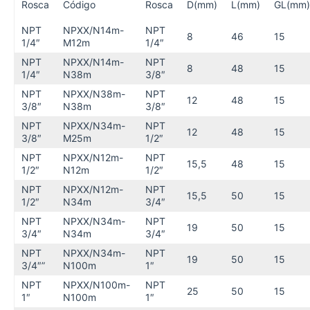
Rosca
Código
Rosca
D(mm)
L(mm)
GL(mm)
NPT
NPXX/N14m-
NPT
8
46
15
1/4″
M12m
1/4″
NPT
NPXX/N14m-
NPT
8
48
15
1/4″
N38m
3/8″
NPT
NPXX/N38m-
NPT
12
48
15
3/8″
N38m
3/8″
NPT
NPXX/N34m-
NPT
12
48
15
3/8″
M25m
1/2″
NPT
NPXX/N12m-
NPT
15,5
48
15
1/2″
N12m
1/2″
NPT
NPXX/N12m-
NPT
15,5
50
15
1/2″
N34m
3/4″
NPT
NPXX/N34m-
NPT
19
50
15
3/4″
N34m
3/4″
NPT
NPXX/N34m-
NPT
19
50
15
3/4″”
N100m
1″
NPT
NPXX/N100m-
NPT
25
50
15
1″
N100m
1″