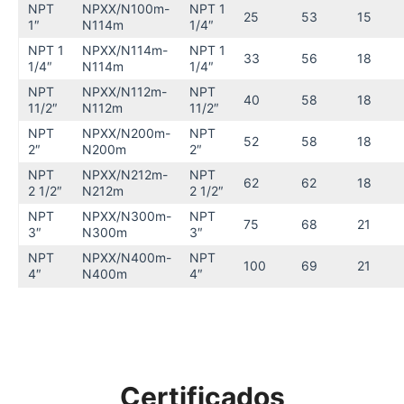
NPT
NPXX/N100m-
NPT 1
25
53
15
1″
N114m
1/4″
NPT 1
NPXX/N114m-
NPT 1
33
56
18
1/4″
N114m
1/4″
NPT
NPXX/N112m-
NPT
40
58
18
11/2″
N112m
11/2″
NPT
NPXX/N200m-
NPT
52
58
18
2″
N200m
2″
NPT
NPXX/N212m-
NPT
62
62
18
2 1/2″
N212m
2 1/2″
NPT
NPXX/N300m-
NPT
75
68
21
3″
N300m
3″
NPT
NPXX/N400m-
NPT
100
69
21
4″
N400m
4″
Certificados