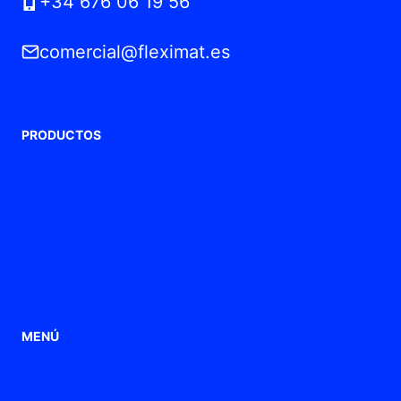
+34 676 06 19 56
comercial@fleximat.es
PRODUCTOS
Prensaestopas de Poliamida
Prensaestopas metálicos
Tubos flexibles
Prensaestopas de ventilación
Prensaestopas ATEX / Ex
Punteras de conexión
MENÚ
Home
Aplicaciones