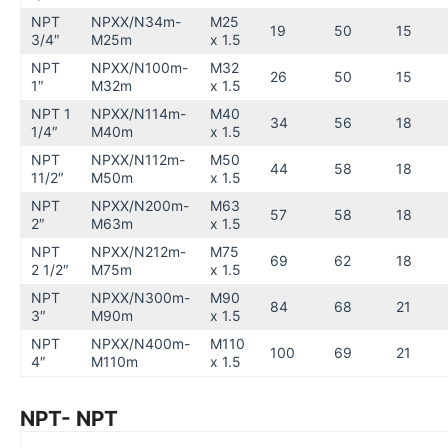
NPT
NPXX/N34m-
M25
19
50
15
3/4″
M25m
x 1.5
NPT
NPXX/N100m-
M32
26
50
15
1″
M32m
x 1.5
NPT 1
NPXX/N114m-
M40
34
56
18
1/4″
M40m
x 1.5
NPT
NPXX/N112m-
M50
44
58
18
11/2″
M50m
x 1.5
NPT
NPXX/N200m-
M63
57
58
18
2″
M63m
x 1.5
NPT
NPXX/N212m-
M75
69
62
18
2 1/2″
M75m
x 1.5
NPT
NPXX/N300m-
M90
84
68
21
3″
M90m
x 1.5
NPT
NPXX/N400m-
M110
100
69
21
4″
M110m
x 1.5
NPT- NPT