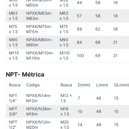
44
58
18
x 1.5
M50m
x 1.5
M63
NPXX/M63m-
M63
57
58
18
x 1.5
M63m
x 1.5
M75
NPXX/M75m-
M75
69
62
18
x 1.5
M75m
x 1.5
M90
NPXX/M90m-
M90
84
68
21
x 1.5
M90m
x 1.5
M110
NPXX/M110m-
M110
100
69
21
x 1.5
M110m
x 1.5
NPT- Métrica
Rosca
Código
Rosca
D(mm)
L(mm)
GL(mm)
NPT
NPXX/N14m-
M12 x
7
46
15
1/4″
M12m
1.5
NPT
NPXX/N38m-
M16
10
48
15
3/8″
M16m
x 1.5
NPT
NPXX/N12m-
M20
14
48
15
1/2″
M20m
x 1.5