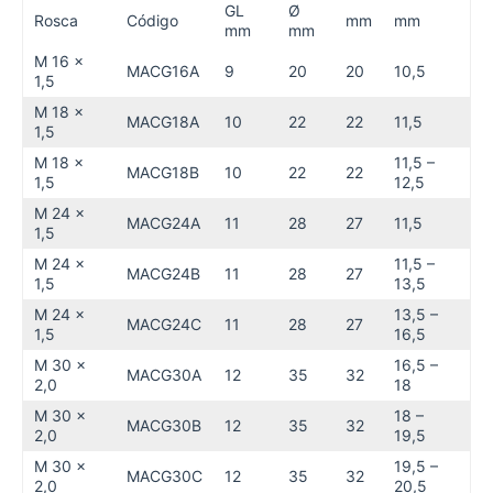
GL
Ø
Rosca
Código
mm
mm
mm
mm
M 16 x
MACG16A
9
20
20
10,5
1,5
M 18 x
MACG18A
10
22
22
11,5
1,5
M 18 x
11,5 –
MACG18B
10
22
22
1,5
12,5
M 24 x
MACG24A
11
28
27
11,5
1,5
M 24 x
11,5 –
MACG24B
11
28
27
1,5
13,5
M 24 x
13,5 –
MACG24C
11
28
27
1,5
16,5
M 30 x
16,5 –
MACG30A
12
35
32
2,0
18
M 30 x
18 –
MACG30B
12
35
32
2,0
19,5
M 30 x
19,5 –
MACG30C
12
35
32
2,0
20,5