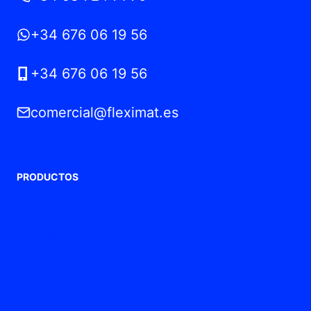
+34 676 06 19 56
+34 676 06 19 56
comercial@fleximat.es
PRODUCTOS
Prensaestopas de Poliamida
Prensaestopas metálicos
Tubos flexibles
Prensaestopas de ventilación
Prensaestopas ATEX / Ex
Punteras de conexión