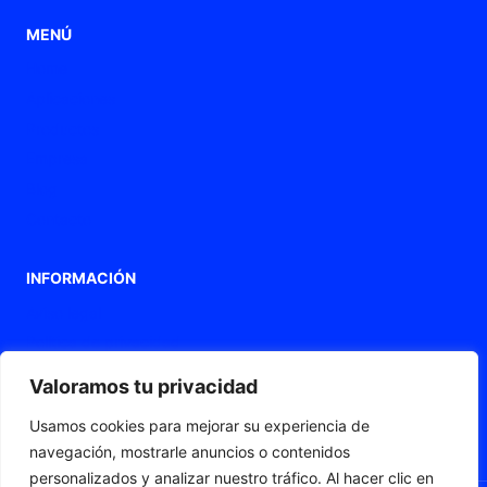
MENÚ
Home
Aplicaciones
Productos
Empresa
Blog
Contacto
INFORMACIÓN
Aviso legal
Política de privacidad
Política de Cookies
Valoramos tu privacidad
Declaración de accesibilidad
Usamos cookies para mejorar su experiencia de
Mapa web
navegación, mostrarle anuncios o contenidos
personalizados y analizar nuestro tráfico. Al hacer clic en