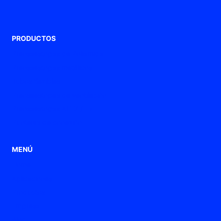
PRODUCTOS
Prensaestopas de Poliamida
Prensaestopas metálicos
Tubos flexibles
Prensaestopas de ventilación
Prensaestopas ATEX / Ex
Punteras de conexión
MENÚ
Home
Aplicaciones
Productos
Empresa
Blog