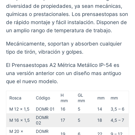
diversidad de propiedades, ya sean mecánicas,
químicas o prestacionales. Los prensaestopas son
de rápido montaje y fácil instalación. Disponen de
un amplio rango de temperatura de trabajo.
Mecánicamente, soportan y absorben cualquier
tipo de tirón, vibración y golpes.
El Prensaestopas A2 Métrica Metálico IP-54 es
una versión anterior con un diseño mas antiguo
que el nuevo modelo.
H
GL
Rosca
Código
mm
mm
mm
mm
M 12 x 1,5
DOMR 01
16
5
14
3,5 – 6
DOMR
M 16 x 1,5
17
5
18
4,5 – 7
02
M 20 x
DOMR
19
6
22
9 – 12