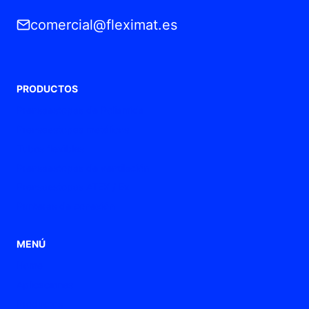
comercial@fleximat.es
PRODUCTOS
Prensaestopas de Poliamida
Prensaestopas metálicos
Tubos flexibles
Prensaestopas de ventilación
Prensaestopas ATEX / Ex
Punteras de conexión
MENÚ
Home
Aplicaciones
Productos