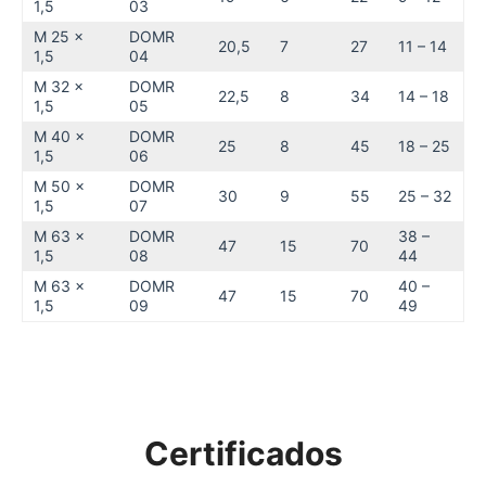
1,5
03
M 25 x
DOMR
20,5
7
27
11 – 14
1,5
04
M 32 x
DOMR
22,5
8
34
14 – 18
1,5
05
M 40 x
DOMR
25
8
45
18 – 25
1,5
06
M 50 x
DOMR
30
9
55
25 – 32
1,5
07
M 63 x
DOMR
38 –
47
15
70
1,5
08
44
M 63 x
DOMR
40 –
47
15
70
1,5
09
49
Certificados