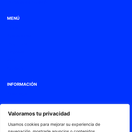
Punteras de conexión
MENÚ
Home
Aplicaciones
Productos
Empresa
Blog
Contacto
INFORMACIÓN
Aviso legal
Política de privacidad
Política de Cookies
Valoramos tu privacidad
Declaración de accesibilidad
Usamos cookies para mejorar su experiencia de
Mapa web
navegación, mostrarle anuncios o contenidos