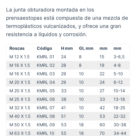
La junta obturadora montada en los
prensaestopas está compuesta de una mezcla de
termoplásticos vulcanizados, y ofrece una gran
resistencia a líquidos y corrosión.
Roscas
Código
H mm
GL mm
mm
mm
M 12 X 1.5
KMRL 01
24
8
15
3-6,5
M 16 X 1.5
KMRL 02
28
8
19
4-8
M 16 X 1.5
KMRL 03
29
10
22
5-10
M 20 X 1.5
KMRL 04
29
10
24
6-12
M 20 X 1.5
KMRL 05
33
10
27
10-14
M 25 X 1.5
KMRL 06
38
10
33
13-18
M 32 X 1.5
KMRL 07
41
10
42
18-25
M 40 X 1.5
KMRL 08
51
10
53
22-32
M 50 X 1.5
KMRL 09
53
18
60
30-38
M 63 X 1.5
KMRL 10
55
18
70
34-44