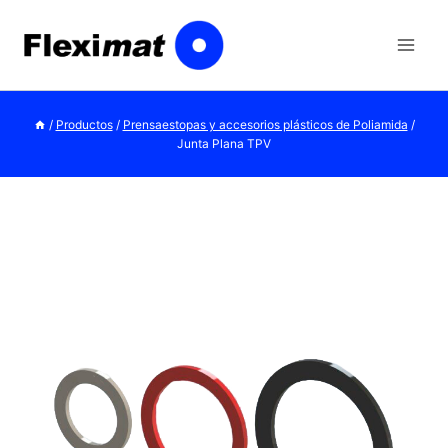
Saltar
al
contenido
/
Productos
/
Prensaestopas y accesorios plásticos de Poliamida
/
Junta Plana TPV