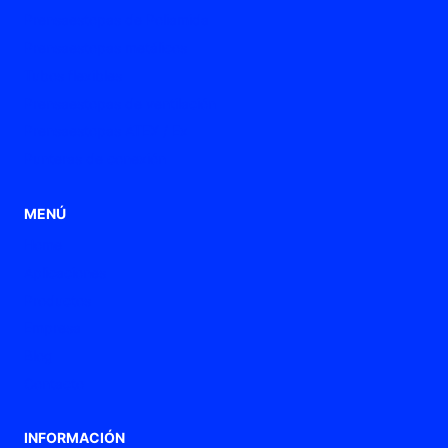
Prensaestopas de Poliamida
Prensaestopas metálicos
Tubos flexibles
Prensaestopas de ventilación
Prensaestopas ATEX / Ex
Punteras de conexión
MENÚ
Home
Aplicaciones
Productos
Empresa
Blog
Contacto
INFORMACIÓN