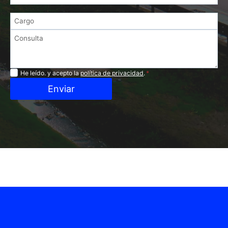
Privacidad
He leído. y acepto la
política de privacidad
.
*
Enviar