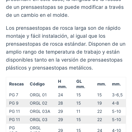
de un prensaestopas se puede modificar a través
de un cambio en el molde.
Los prensaestopas de rosca larga son de rápido
montaje y fácil instalación, al igual que los
prensaestopas de rosca estándar. Disponen de un
amplio rango de temperatura de trabajo y están
disponibles tanto en la versión de prensaestopas
plásticos y prensaestopas metálicos.
H
GL
Roscas
Código
mm.
mm.
mm.
mm.
PG 7
ORGL 01
24
15
15
3-6,5
PG 9
ORGL 02
28
15
19
4-8
PG 11
ORGL 03A
29
11
22
5-10
PG 11
ORGL 03
29
15
22
5-10
PG
ORGL
29
15
24
4-10