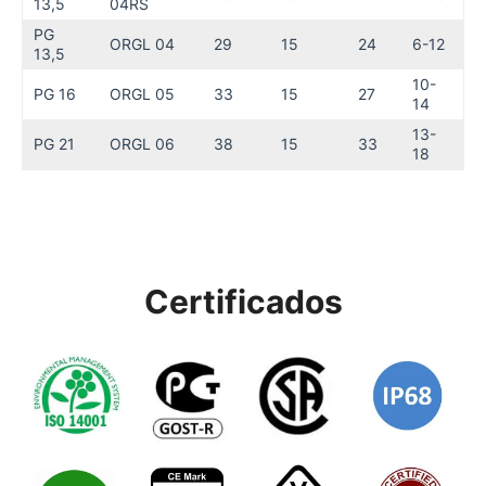
13,5
04RS
PG
ORGL 04
29
15
24
6-12
13,5
10-
PG 16
ORGL 05
33
15
27
14
13-
PG 21
ORGL 06
38
15
33
18
Certificados