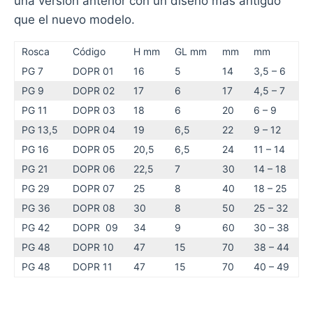
una versión anterior con un diseño mas antiguo
que el nuevo modelo.
Rosca
Código
H mm
GL mm
mm
mm
PG 7
DOPR 01
16
5
14
3,5 – 6
PG 9
DOPR 02
17
6
17
4,5 – 7
PG 11
DOPR 03
18
6
20
6 – 9
PG 13,5
DOPR 04
19
6,5
22
9 – 12
PG 16
DOPR 05
20,5
6,5
24
11 – 14
PG 21
DOPR 06
22,5
7
30
14 – 18
PG 29
DOPR 07
25
8
40
18 – 25
PG 36
DOPR 08
30
8
50
25 – 32
PG 42
DOPR 09
34
9
60
30 – 38
PG 48
DOPR 10
47
15
70
38 – 44
PG 48
DOPR 11
47
15
70
40 – 49