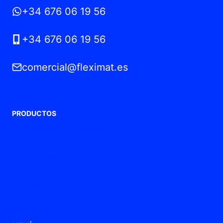
+34 676 06 19 56
+34 676 06 19 56
comercial@fleximat.es
PRODUCTOS
Prensaestopas de Poliamida
Prensaestopas metálicos
Tubos flexibles
Prensaestopas de ventilación
Prensaestopas ATEX / Ex
Punteras de conexión