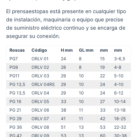
El prensaestopas está presente en cualquier tipo
de instalación, maquinaria o equipo que precise
de suministro eléctrico continuo y se encarga de
asegurar su conexión.
Roscas
Código
H mm
GL mm
mm
mm
PG7
ORLV 01
24
8
15
3-6,5
PG9
ORLV 02
28
8
19
4-8
PG11
ORLV 03
29
10
22
5-10
PG 13,5
ORLV 04RS
29
10
24
4-10
PG 13,5
ORLV 04
29
10
24
6-12
PG 16
ORLV 05
33
10
27
10-14
PG 21
ORLV 06
38
11
33
13-18
PG 29
ORLV 07
41
11
42
18-25
PG 36
ORLV 08
51
13
53
22-32
PG 42
ORLV 09
53
13
60
30-38