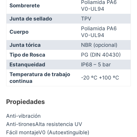
Poliamida PA6
Sombrerete
V0-UL94
Junta de sellado
TPV
Poliamida PA6
Cuerpo
V0-UL94
Junta tórica
NBR (opcional)
Tipo de Rosca
PG (DIN 40430)
Estanqueidad
IP68 – 5 bar
Temperatura de trabajo
-20 ºC +100 ºC
continua
Propiedades
Anti-vibración
Anti-tironesAlta resistencia UV
Fácil montajeV0 (Autoextinguible)