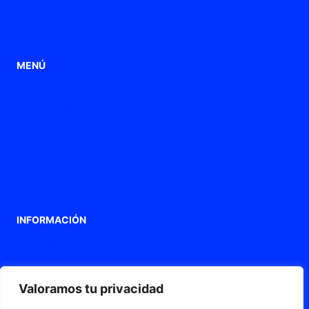
Prensaestopas ATEX / Ex
Punteras de conexión
MENÚ
Home
Aplicaciones
Productos
Empresa
Blog
Contacto
INFORMACIÓN
Aviso legal
Política de privacidad
Política de Cookies
Valoramos tu privacidad
Declaración de accesibilidad