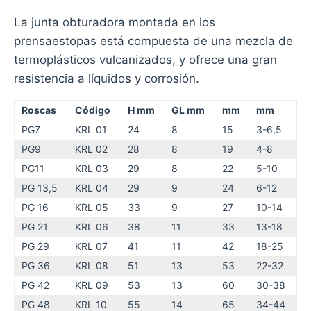
La junta obturadora montada en los
prensaestopas está compuesta de una mezcla de
termoplásticos vulcanizados, y ofrece una gran
resistencia a líquidos y corrosión.
Roscas
Código
H mm
GL mm
mm
mm
PG7
KRL 01
24
8
15
3-6,5
PG9
KRL 02
28
8
19
4-8
PG11
KRL 03
29
8
22
5-10
PG 13,5
KRL 04
29
9
24
6-12
PG 16
KRL 05
33
9
27
10-14
PG 21
KRL 06
38
11
33
13-18
PG 29
KRL 07
41
11
42
18-25
PG 36
KRL 08
51
13
53
22-32
PG 42
KRL 09
53
13
60
30-38
PG 48
KRL 10
55
14
65
34-44