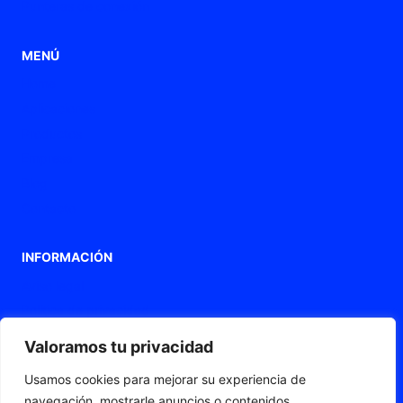
Punteras de conexión
MENÚ
Home
Aplicaciones
Productos
Empresa
Blog
Contacto
INFORMACIÓN
Aviso legal
Política de privacidad
Política de Cookies
Valoramos tu privacidad
Declaración de accesibilidad
Usamos cookies para mejorar su experiencia de
Mapa web
navegación, mostrarle anuncios o contenidos