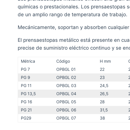
químicas o prestacionales. Los prensaestopas so
de un amplio rango de temperatura de trabajo.
Mecánicamente, soportan y absorben cualquier ti
El prensaestopas metálico está presente en cual
precise de suministro eléctrico continuo y se e
Métrica
Código
H mm
PG 7
OPBGL 01
22
PG 9
OPBGL 02
23
PG 11
OPBGL 03
24,5
PG 13,5
OPBGL 04
26,5
PG 16
OPBGL 05
28
PG 21
OPBGL 06
31,5
PG29
OPBGL 07
38