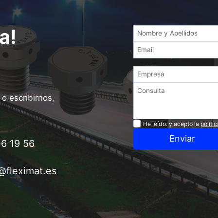
a!
o escribirnos,
Privacidad
He leído. y acepto la
políti
Enviar
6 19 56
@fleximat.es