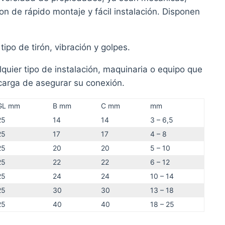
n de rápido montaje y fácil instalación. Disponen
po de tirón, vibración y golpes.
quier tipo de instalación, maquinaria o equipo que
ncarga de asegurar su conexión.
GL mm
B mm
C mm
mm
25
14
14
3 – 6,5
25
17
17
4 – 8
25
20
20
5 – 10
25
22
22
6 – 12
25
24
24
10 – 14
25
30
30
13 – 18
25
40
40
18 – 25