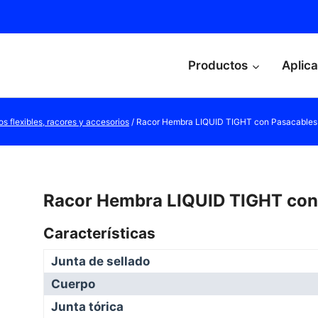
Productos
Aplic
s flexibles, racores y accesorios
/
Racor Hembra LIQUID TIGHT con Pasacables 
Racor Hembra LIQUID TIGHT con
Características
Junta de sellado
Cuerpo
Junta tórica