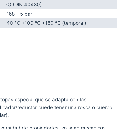
PG (DIN 40430)
IP68 – 5 bar
-40 ºC +100 ºC +150 ºC (temporal)
topas especial que se adapta con las
ificador/reductor puede tener una rosca o cuerpo
ar).
iversidad de propiedades, ya sean mecánicas,