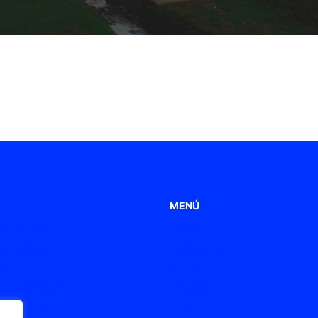
MENÚ
 de Poliamida
Home
 metálicos
Aplicaciones
s
Productos
 de ventilación
Empresa
s ATEX / Ex
Blog