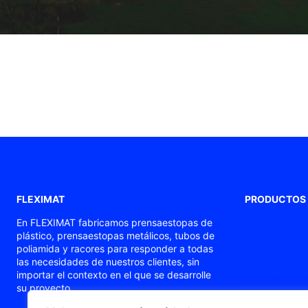
FLEXIMAT
PRODUCTOS
Prensaestopas
En FLEXIMAT fabricamos prensaestopas de
plástico, prensaestopas metálicos, tubos de
Prensaestopas
poliamida y racores para responder a todas
Tubos flexible
las necesidades de nuestros clientes, sin
importar el contexto en el que se desarrolle
Prensaestopas
su proyecto.
Prensaestopa