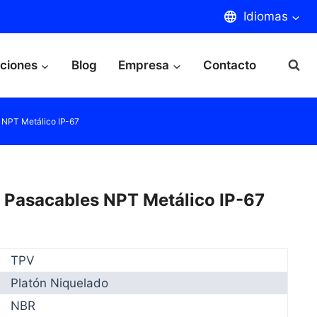
Idiomas
aciones
Blog
Empresa
Contacto
NPT Metálico IP-67
 Pasacables NPT Metálico IP-67
TPV
Platón Niquelado
NBR