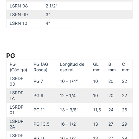
LSRN 08
2 1/2″
LSRN 09
3″
LSRN 10
4″
PG
PG
PG (AG
Longitud de
GL
B
C
(Código)
Rosca)
espiral
mm
mm
mm
LSRDP
PG 7
10 – 1/4″
10
20
22
00
LSRDP
PG 9
12 – 1/4″
10
20
22
1A
LSRDP
PG 11
13 – 3/8″
11,5
24
26
01
LSRDP
PG 13,5
16 – 1/2″
13
27
29
2A
LSRDP
PG 16
16 – 1/2″
13
27
29