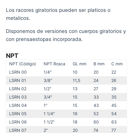
Los racores giratorios pueden ser platicos o
metalicos.
Disponemos de versiones con cuerpos giratorios y
con prensaestopas incorporada.
NPT
NPT (Código)
NPT Rosca
GL mm
B mm
C mm
LSRN 00
1/4″
10
20
22
LSRN 01
3/8″
11,5
24
26
LSRN 02
1/2″
13
27
29
LSRN 03
3/4″
15
33
35
LSRN 04
1″
15
43
45
LSRN 05
1 1/4″
16
52
54
LSRN 06
1 1/2″
18
60
63
LSRN 07
2″
20
74
77