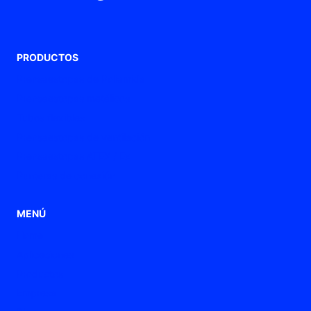
PRODUCTOS
Prensaestopas de Poliamida
Prensaestopas metálicos
Tubos flexibles
Prensaestopas de ventilación
Prensaestopas ATEX / Ex
Punteras de conexión
MENÚ
Home
Aplicaciones
Productos
Empresa