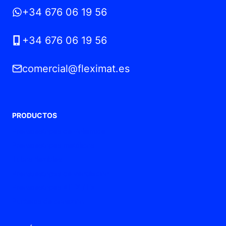
+34 676 06 19 56
+34 676 06 19 56
comercial@fleximat.es
PRODUCTOS
Prensaestopas de Poliamida
Prensaestopas metálicos
Tubos flexibles
Prensaestopas de ventilación
Prensaestopas ATEX / Ex
Punteras de conexión