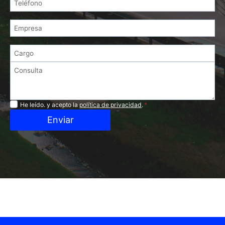
Privacidad
He leído. y acepto la
política de privacidad
.
*
Enviar