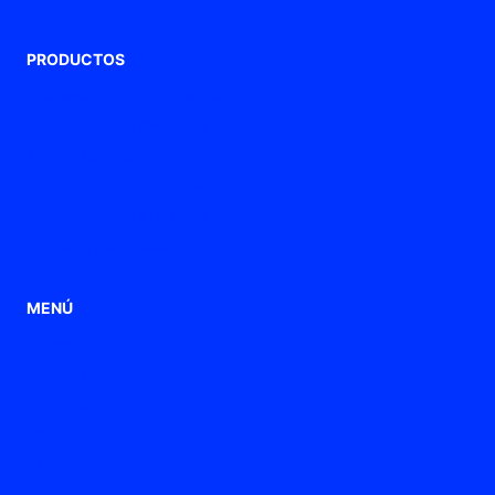
PRODUCTOS
Prensaestopas de Poliamida
Prensaestopas metálicos
Tubos flexibles
Prensaestopas de ventilación
Prensaestopas ATEX / Ex
Punteras de conexión
MENÚ
Home
Aplicaciones
Productos
Empresa
Blog