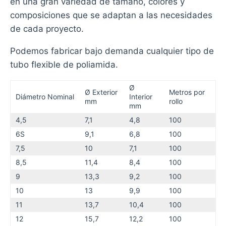
en una gran variedad de tamaño, colores y
composiciones que se adaptan a las necesidades
de cada proyecto.
Podemos fabricar bajo demanda cualquier tipo de
tubo flexible de poliamida.
Ø
Ø Exterior
Metros por
Diámetro Nominal
Interior
mm
rollo
mm
4,5
7,1
4,8
100
6S
9,1
6,8
100
7,5
10
7,1
100
8,5
11,4
8,4
100
9
13,3
9,2
100
10
13
9,9
100
11
13,7
10,4
100
12
15,7
12,2
100