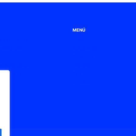
MENÚ
 de Poliamida
Home
 metálicos
Aplicaciones
s
Productos
 de ventilación
Empresa
s ATEX / Ex
Blog
onexión
Contacto