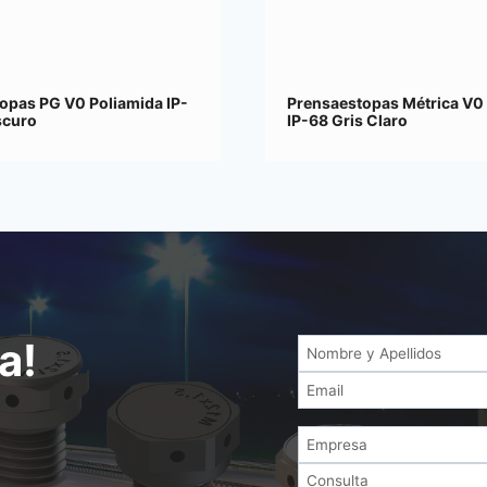
opas PG V0 Poliamida IP-
Prensaestopas Métrica V0
scuro
IP-68 Gris Claro
a!