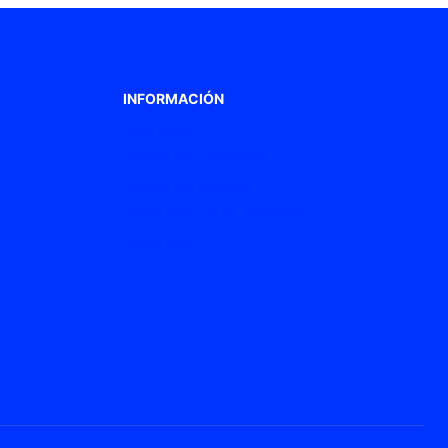
INFORMACIÓN
Aviso legal
Política de privacidad
Política de Cookies
Declaración de accesibilidad
Mapa web