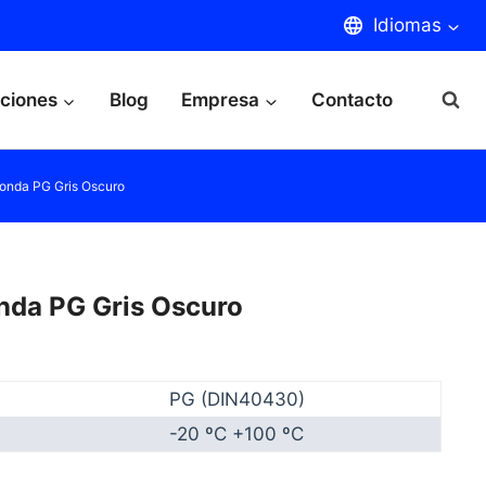
Idiomas
aciones
Blog
Empresa
Contacto
onda PG Gris Oscuro
nda PG Gris Oscuro
PG (DIN40430)
-20 ºC +100 ºC