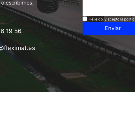
o escribirnos,
Privacidad
He leído. y acepto la
políti
Enviar
6 19 56
@fleximat.es