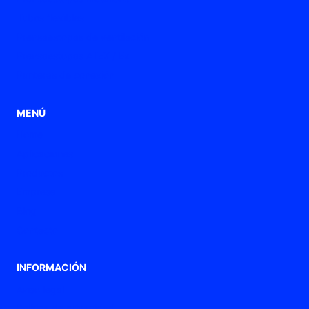
Tubos flexibles
Prensaestopas de ventilación
Prensaestopas ATEX / Ex
Punteras de conexión
MENÚ
Home
Aplicaciones
Productos
Empresa
Blog
Contacto
INFORMACIÓN
Aviso legal
Política de privacidad