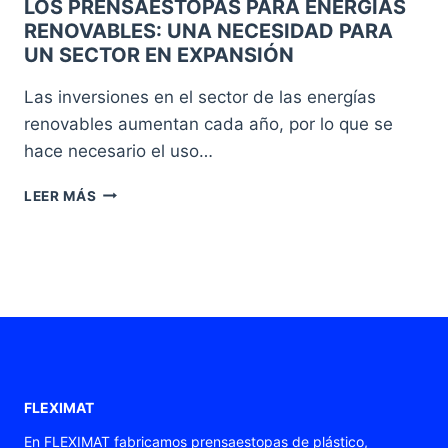
LOS PRENSAESTOPAS PARA ENERGÍAS
RENOVABLES: UNA NECESIDAD PARA
UN SECTOR EN EXPANSIÓN
Las inversiones en el sector de las energías
renovables aumentan cada año, por lo que se
hace necesario el uso…
LOS
LEER MÁS
PRENSAESTOPAS
PARA
ENERGÍAS
RENOVABLES:
UNA
NECESIDAD
PARA
UN
SECTOR
EN
FLEXIMAT
EXPANSIÓN
En FLEXIMAT fabricamos prensaestopas de plástico,