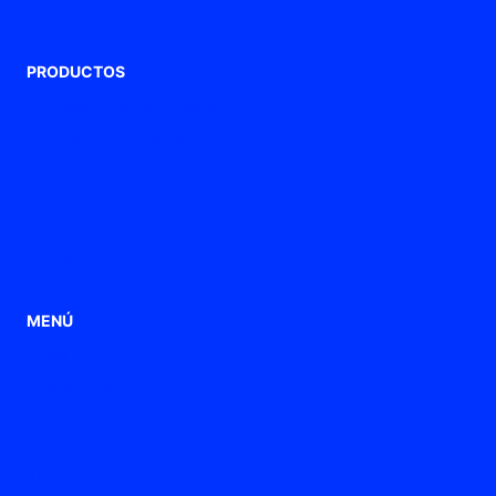
PRODUCTOS
Prensaestopas de Poliamida
Prensaestopas metálicos
Tubos flexibles
Prensaestopas de ventilación
Prensaestopas ATEX / Ex
Punteras de conexión
MENÚ
Home
Aplicaciones
Productos
Empresa
Blog