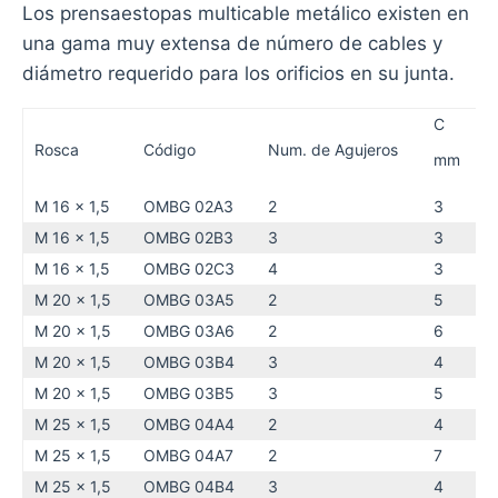
Los prensaestopas multicable metálico existen en
una gama muy extensa de número de cables y
diámetro requerido para los orificios en su junta.
C
Rosca
Código
Num. de Agujeros
mm
M 16 x 1,5
OMBG 02A3
2
3
M 16 x 1,5
OMBG 02B3
3
3
M 16 x 1,5
OMBG 02C3
4
3
M 20 x 1,5
OMBG 03A5
2
5
M 20 x 1,5
OMBG 03A6
2
6
M 20 x 1,5
OMBG 03B4
3
4
M 20 x 1,5
OMBG 03B5
3
5
M 25 x 1,5
OMBG 04A4
2
4
M 25 x 1,5
OMBG 04A7
2
7
M 25 x 1,5
OMBG 04B4
3
4