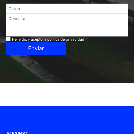
Privacidad
He leído. y acepto la
política de privacidad
.
*
Enviar
FLEXIMAT