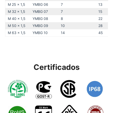
M 25 x 1,5
YMBG 06
7
13
M 32 x 1,5
YMBG 07
7
15
M 40 x 1,5
YMBG 08
8
22
M 50 x 1,5
YMBG 09
10
28
M 63 x 1,5
YMBG 10
14
45
Certificados