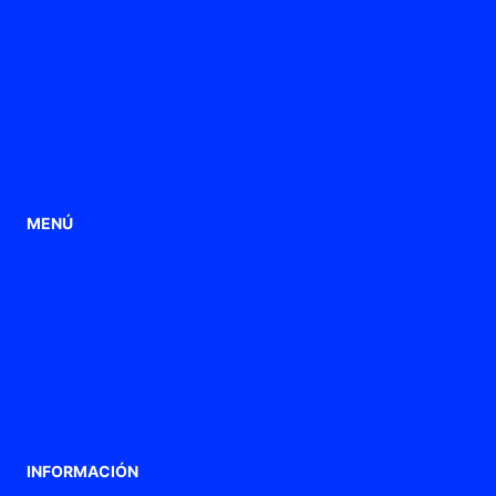
Prensaestopas de Poliamida
Prensaestopas metálicos
Tubos flexibles
Prensaestopas de ventilación
Prensaestopas ATEX / Ex
Punteras de conexión
MENÚ
Home
Aplicaciones
Productos
Empresa
Blog
Contacto
INFORMACIÓN