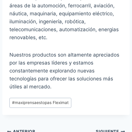
áreas de la automoción, ferrocarril, aviación,
náutica, maquinaria, equipamiento eléctrico,
iluminación, ingeniería, robótica,
telecomunicaciones, automatización, energias
renovables, etc.
Nuestros productos son altamente apreciados
por las empresas líderes y estamos
constantemente explorando nuevas
tecnologías para ofrecer las soluciones más
útiles al mercado.
Etiquetas
#
maxiprensaestopas Fleximat
de
la
entrada:
Navegación
ANTERIOR
SIGUIENTE