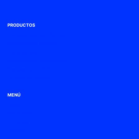
PRODUCTOS
Prensaestopas de Poliamida
Prensaestopas metálicos
Tubos flexibles
Prensaestopas de ventilación
Prensaestopas ATEX / Ex
Punteras de conexión
MENÚ
Home
Aplicaciones
Productos
Empresa
Blog