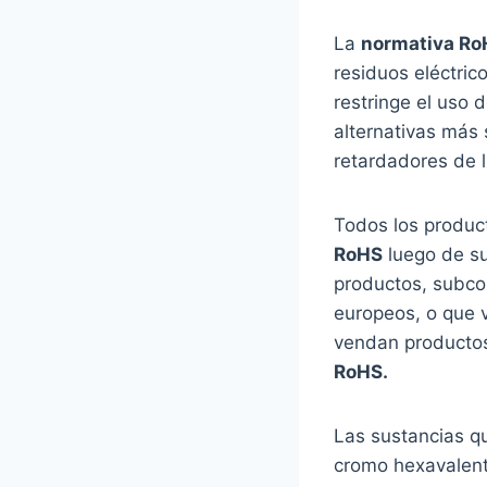
La
normativa Ro
residuos eléctric
restringe el uso 
alternativas más 
retardadores de l
Todos los produc
RoHS
luego de su
productos, subco
europeos, o que 
vendan productos
RoHS.
Las sustancias q
cromo hexavalente