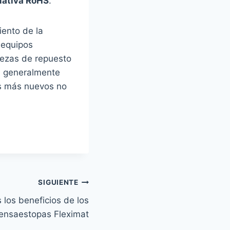
ativa RoHS
.
iento de la
 equipos
piezas de repuesto
n generalmente
os más nuevos no
SIGUIENTE
 los beneficios de los
ensaestopas Fleximat