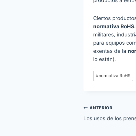
productos a estos
Ciertos producto
normativa RoHS.
militares, indust
para equipos com
exentas de la
no
lo están).
Etiquetas
#
normativa RoHS
de
la
entrada:
Navegación
ANTERIOR
de
Los usos de los pren
entradas