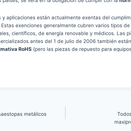
 países, se verá en la obligación de cumplir con la
norm
s y aplicaciones están actualmente exentas del cumplim
Estas exenciones generalmente cubren varios tipos de
riales, científicos, de energía renovable y médicos. Las 
ercializados antes del 1 de julio de 2006 también está
rmativa RoHS
(pero las piezas de repuesto para equip
saestopas metálicos
Todos
maxipr