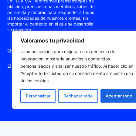
En FLEXIMAT fabricamos prensaestopas de
plástico, prensaestopas metálicos, tubos de
Prensaestopas
poliamida y racores para responder a todas
Tubos flexible
las necesidades de nuestros clientes, sin
importar el contexto en el que se desarrolle
Prensaestopas
su proyecto.
Prensaestopa
Valoramos tu privacidad
Punteras de c
+34 93 724 71 70
+34 676 06 19 56
Usamos cookies para mejorar su experiencia de
navegación, mostrarle anuncios o contenidos
+34 676 06 19 56
comercial@fleximat.es
personalizados y analizar nuestro tráfico. Al hacer clic en
“Aceptar todo” usted da su consentimiento a nuestro uso
de las cookies.
Personalizar
Rechazar todo
Aceptar todo
© 2026 Fleximat