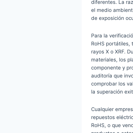
diferentes. La ra
el medio ambient
de exposición ocu
Para la verificac
RoHS portátiles,
rayos X o XRF. Du
materiales, los p
componente y prod
auditoría que inv
comprobar los val
la superación exi
Cualquier empres
repuestos eléctri
RoHS, o que vend