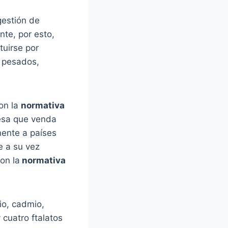
gestión de
nte, por esto,
tuirse por
s pesados,
on la
normativa
resa que venda
mente a países
e a su vez
on la
normativa
io, cadmio,
 cuatro ftalatos