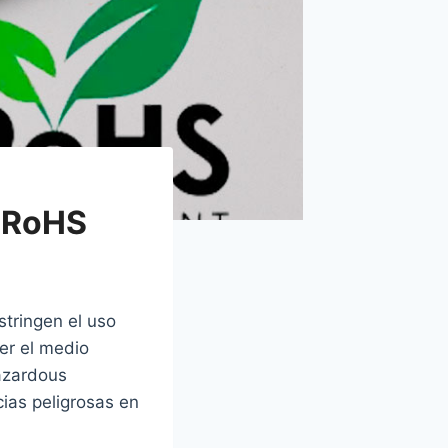
a RoHS
tringen el uso
ger el medio
Hazardous
cias peligrosas en