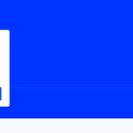
 metálicos
Aplicaciones
s
Productos
 de ventilación
Empresa
s ATEX / Ex
Blog
onexión
Contacto