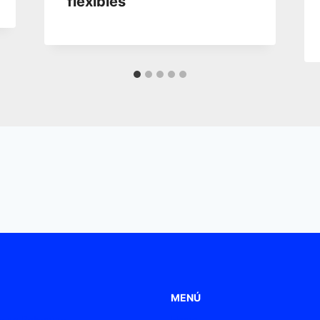
flexibles
MENÚ
 de Poliamida
Home