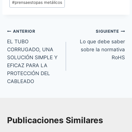
#
prensaestopas metálicos
de
la
entrada:
Navegación
ANTERIOR
SIGUIENTE
de
EL TUBO
Lo que debe saber
entradas
CORRUGADO, UNA
sobre la normativa
SOLUCIÓN SIMPLE Y
RoHS
EFICAZ PARA LA
PROTECCIÓN DEL
CABLEADO
Publicaciones Similares