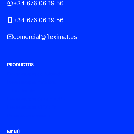
+34 676 06 19 56
+34 676 06 19 56
comercial@fleximat.es
PRODUCTOS
Prensaestopas de Poliamida
Prensaestopas metálicos
Tubos flexibles
Prensaestopas de ventilación
Prensaestopas ATEX / Ex
Punteras de conexión
MENÚ