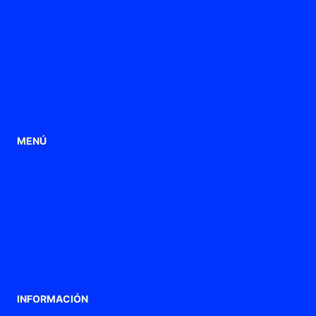
Prensaestopas de Poliamida
Prensaestopas metálicos
Tubos flexibles
Prensaestopas de ventilación
Prensaestopas ATEX / Ex
Punteras de conexión
MENÚ
Home
Aplicaciones
Productos
Empresa
Blog
Contacto
INFORMACIÓN